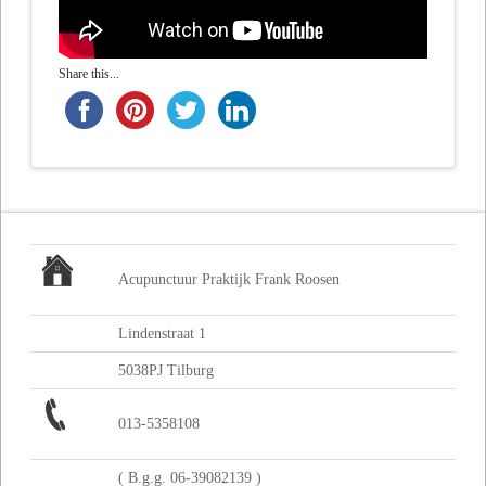
Share this...
Acupunctuur Praktijk Frank Roosen
Lindenstraat 1
5038PJ Tilburg
013-5358108
( B.g.g. 06-39082139 )