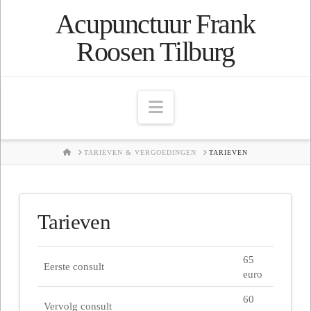
Acupunctuur Frank
Roosen Tilburg
Navigation
HOME
TARIEVEN & VERGOEDINGEN
TARIEVEN
Tarieven
65
Eerste consult
euro
60
Vervolg consult