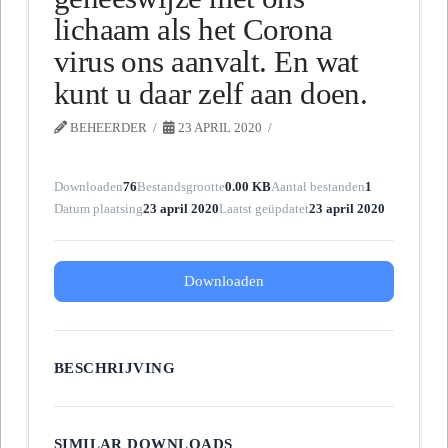
lichaam als het Corona
virus ons aanvalt. En wat
kunt u daar zelf aan doen.
BEHEERDER
23 APRIL 2020
Downloaden
76
Bestandsgrootte
0.00 KB
Aantal bestanden
1
Datum plaatsing
23 april 2020
Laatst geüpdatet
23 april 2020
Downloaden
BESCHRIJVING
SIMILAR DOWNLOADS