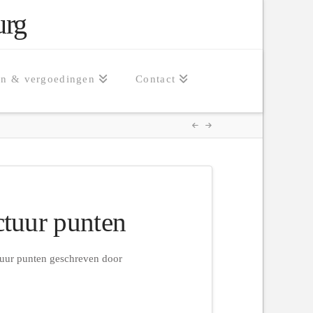
urg
en & vergoedingen
Contact
ctuur punten
tuur punten geschreven door