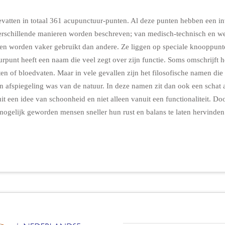
atten in totaal 361 acupunctuur-punten. Al deze punten hebben een in
erschillende manieren worden beschreven; van medisch-technisch en we
n worden vaker gebruikt dan andere. Ze liggen op speciale knooppunten
urpunt heeft een naam die veel zegt over zijn functie. Soms omschrijft h
ten of bloedvaten. Maar in vele gevallen zijn het filosofische namen di
 afspiegeling was van de natuur. In deze namen zit dan ook een schat a
it een idee van schoonheid en niet alleen vanuit een functionaliteit. Doo
r mogelijk geworden mensen sneller hun rust en balans te laten hervinde