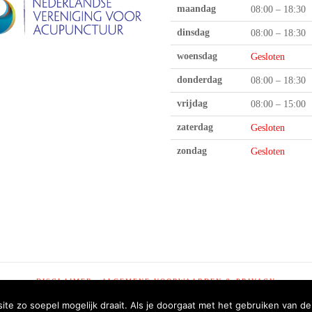
maandag
08:00 – 18:30
dinsdag
08:00 – 18:30
woensdag
Gesloten
donderdag
08:00 – 18:30
vrijdag
08:00 – 15:00
zaterdag
Gesloten
zondag
Gesloten
DISCLAIMER
ALGEMENE VOORWAARDEN & PRIVACY
e zo soepel mogelijk draait. Als je doorgaat met het gebruiken van de
© 2018 | FRANKROOSEN.COM