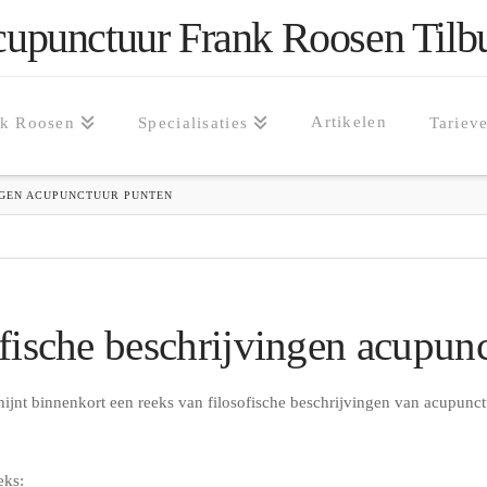
upunctuur Frank Roosen Tilb
Artikelen
nk Roosen
Specialisaties
Tariev
INGEN ACUPUNCTUUR PUNTEN
ofische beschrijvingen acupun
jnt binnenkort een reeks van filosofische beschrijvingen van acupunc
eks: