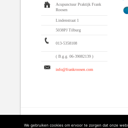
Acupunctuur Praktijk Frank
Roosen
Lindenstraat 1
5038PJ Tilburg
013-5358108
( B.g.g. 06-39082139 )
info@frankroosen.com
We gebruiken cookies om ervoor te zorgen dat onze websit